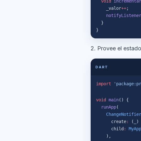
  void
 incrementa
    _valor
++
;
    notifyListene
  }
}
2. Provee el estado
DART
import
 'package:p
void
 main
() {
  runApp
(
    ChangeNotifie
      create
:
 (_)
      child
:
 MyAp
    ),