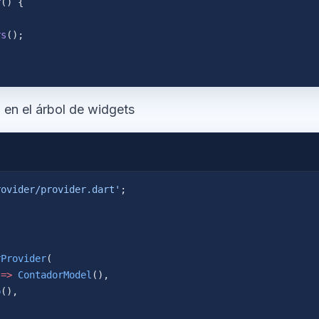
r
() {
rs
();
 en el árbol de widgets
rovider/provider.dart'
;
rProvider
(
 
=>
 ContadorModel
(),
p
(),