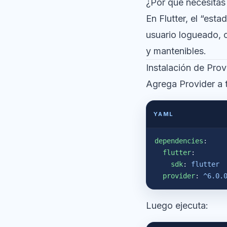
¿Por qué necesitas
En Flutter, el “est
usuario logueado, c
y mantenibles.
Instalación de Prov
Agrega Provider a 
YAML
dependencies
:
  flutter
:
    sdk
: 
flutter
  provider
: 
^6.0.
Luego ejecuta: