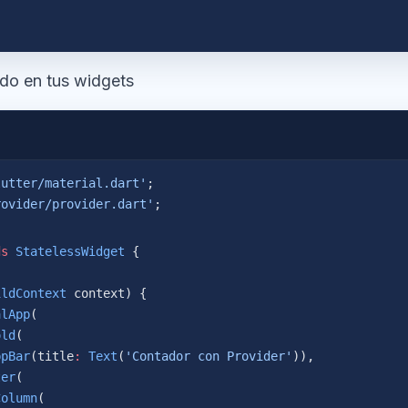
do en tus widgets
lutter/material.dart'
;
rovider/provider.dart'
;
ds
 StatelessWidget
 {
ildContext
 context) {
alApp
(
old
(
ppBar
(title
:
 Text
(
'Contador con Provider'
)),
ter
(
Column
(