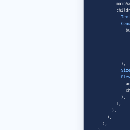
            mainA
            child
              Tex
              Con
                b
                 
                 
                 
                 
              ),
              Siz
              Ele
                o
                c
              ),
            ],
          ),
        ),
      ),