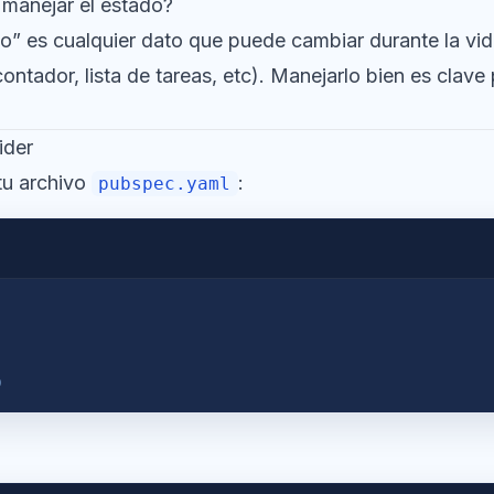
 manejar el estado?
ado” es cualquier dato que puede cambiar durante la vid
ontador, lista de tareas, etc). Manejarlo bien es clav
ider
tu archivo
:
pubspec.yaml
0