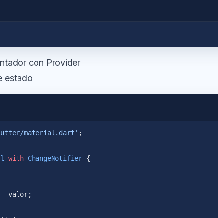
ntador con Provider
e estado
lutter/material.dart'
;
el
 with
 ChangeNotifier
 {
>
 _valor;