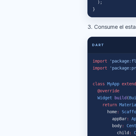
  );
}
3. Consume el esta
DART
import
 'package:f
import
 'package:p
class
 MyApp
 exten
  @override
  Widget
 build
(
Bu
    return
 Materi
      home
:
 Scaff
        appBar
:
 A
        body
:
 Cen
          child
:
 