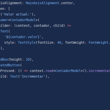
xisAlignment
:
 MainAxisAlignment
.center,
ren
:
 [
t
(
'Valor actual:'
),
sumer
<
ContadorModel
>(
uilder
:
 (context, contador, child) 
=>
 Text
(
   '
${
contador
.
valor
}
'
,
   style
:
 TextStyle
(fontSize
:
 40
, fontWeight
:
 FontWeight
 ),
edBox
(height
:
 20
),
vatedButton
(
nPressed
:
 () 
=>
 context.
read
<
ContadorModel
>().
incrementa
hild
:
 Text
(
'Incrementar'
),