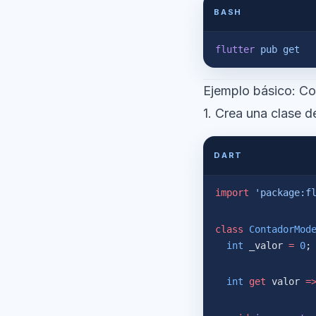
BASH
flutter
 pub
 get
Ejemplo básico: Co
1. Crea una clase d
DART
import
 'package:f
class
 ContadorMod
  int
 _valor 
=
 0
;
  int
 get
 valor 
=