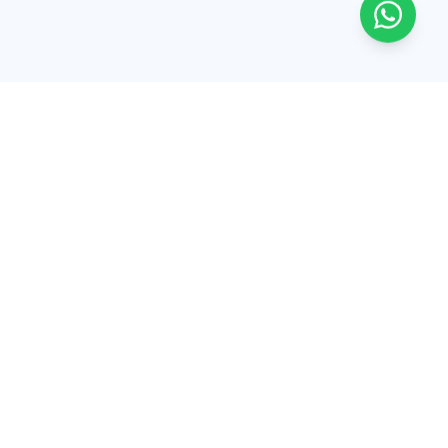
Tinguar
Software, sitios y apps para que tu negocio venda y
opere con más orden. Desde Ecuador hacia LATAM,
USA y España.
Síguenos
Facebook
Instagram
TikTok
Explorar