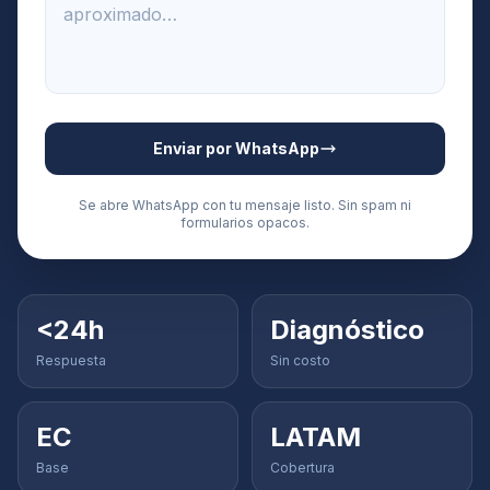
Enviar por WhatsApp
Se abre WhatsApp con tu mensaje listo. Sin spam ni
formularios opacos.
<24h
Diagnóstico
Respuesta
Sin costo
EC
LATAM
Base
Cobertura