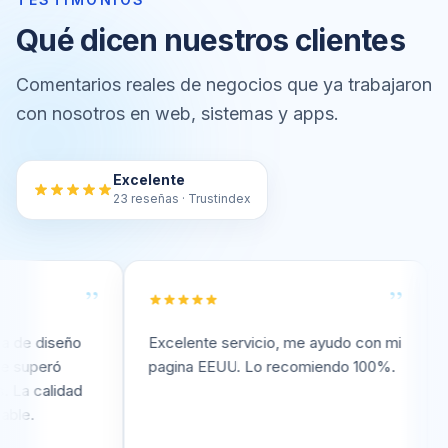
Qué dicen nuestros clientes
Comentarios reales de negocios que ya trabajaron
con nosotros en web, sistemas y apps.
Excelente
23 reseñas · Trustindex
”
”
diseño
Excelente servicio, me ayudo con mi
Excel
eró
pagina EEUU. Lo recomiendo 100%.
pagin
alidad
Reco