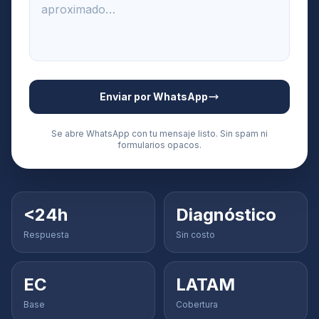
Enviar por WhatsApp
Se abre WhatsApp con tu mensaje listo. Sin spam ni
formularios opacos.
<24h
Diagnóstico
Respuesta
Sin costo
EC
LATAM
Base
Cobertura