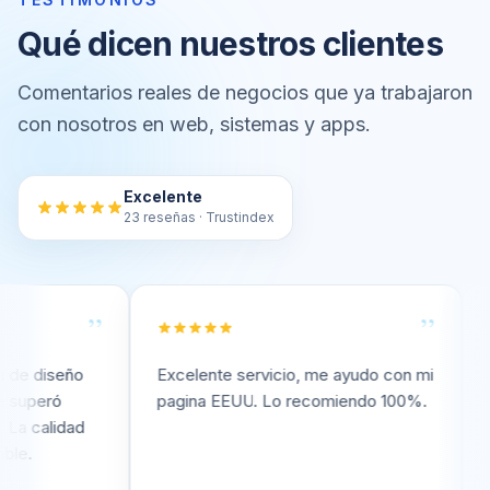
Qué dicen nuestros clientes
Comentarios reales de negocios que ya trabajaron
con nosotros en web, sistemas y apps.
Excelente
23 reseñas · Trustindex
”
”
iseño
Excelente servicio, me ayudo con mi
Excele
eró
pagina EEUU. Lo recomiendo 100%.
pagina
alidad
Recom