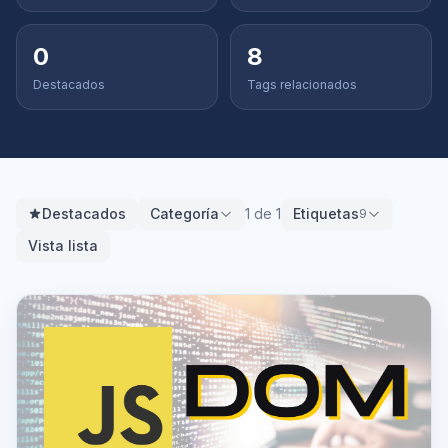
0
8
Destacados
Tags relacionados
Destacados
Categoría
1 de 1
Etiquetas
9
Vista lista