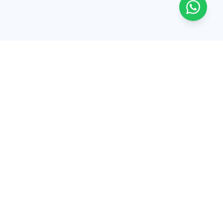
Tinguar
Software, sitios y apps para que tu negocio venda y
opere con más orden. Desde Ecuador hacia LATAM,
USA y España.
Síguenos
Facebook
Instagram
TikTok
Explorar