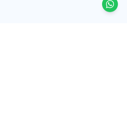
Tinguar
Software, sitios y apps para que tu negocio venda y
opere con más orden. Desde Ecuador hacia LATAM,
USA y España.
Síguenos
Facebook
Instagram
TikTok
Explorar