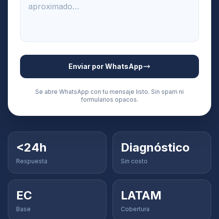
Enviar por WhatsApp
Se abre WhatsApp con tu mensaje listo. Sin spam ni
formularios opacos.
<24h
Diagnóstico
Respuesta
Sin costo
EC
LATAM
Base
Cobertura