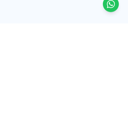
Tinguar
Software, sitios y apps para que tu negocio venda y
opere con más orden. Desde Ecuador hacia LATAM,
USA y España.
Síguenos
Facebook
Instagram
TikTok
Explorar