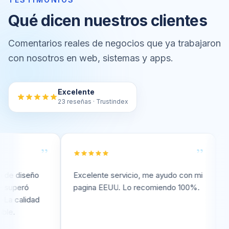
Qué dicen nuestros clientes
Comentarios reales de negocios que ya trabajaron
con nosotros en web, sistemas y apps.
Excelente
23 reseñas · Trustindex
”
”
iseño
Excelente servicio, me ayudo con mi
Excele
eró
pagina EEUU. Lo recomiendo 100%.
pagin
alidad
Reco