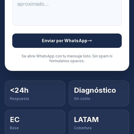
Enviar por WhatsApp
Se abre WhatsApp con tu mensaje listo. Sin spam ni
formularios opacos.
<24h
Diagnóstico
Respuesta
Sin costo
EC
LATAM
Base
Cobertura