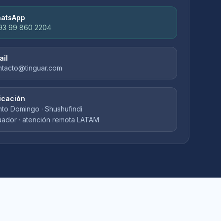
atsApp
93 99 860 2204
ail
ntacto@tinguar.com
icación
to Domingo · Shushufindi
uador · atención remota LATAM