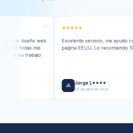
”
”
iseño web
Excelente servicio, me ayudo con mi
odas mis
pagina EEUU. Lo recomiendo 100%.
 trabajo
Jorge L****
JL
26 de abril de 2024