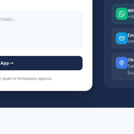
Wh
+5
Em
co
Ub
sApp
San
Ec
n spam ni formularios opacos.