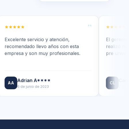
”
e servicio y atención,
El gerente excelente 
dado llevo años con esta
realizó nuestra págin
 y son muy profesionales.
pre universitario.. 10 
rian A****
Carranza L**
CL
e junio de 2023
2 de septiembre d