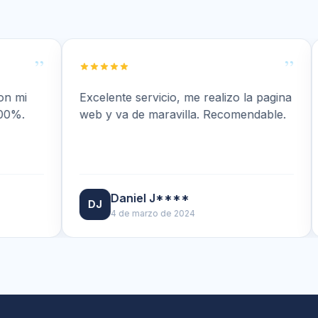
”
Excelente servicio, me realizo la pagina
Excelent
web y va de maravilla. Recomendable.
recomen
empresa
Daniel J****
Ad
DJ
AA
4 de marzo de 2024
6 d