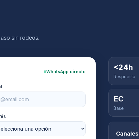
paso sin rodeos.
<24h
WhatsApp directo
Respuesta
l
EC
Base
rés
Canales