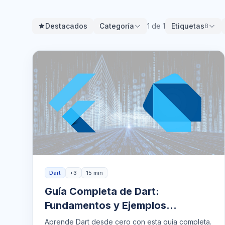
Destacados
Categoría
1 de 1
Etiquetas
8
Dart
+3
15 min
Guía Completa de Dart:
Fundamentos y Ejemplos
Prácticos
Aprende Dart desde cero con esta guía completa.